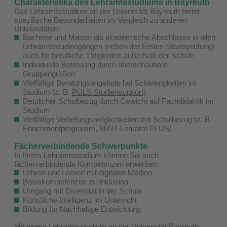
Charakteristika des Lehramtsstudiums in Bayreuth
Das Lehramtsstudium an der Universität Bayreuth bietet
spezifische Besonderheiten im Vergleich zu anderen
Universitäten:
Bachelor und Master als akademische Abschlüsse in allen
Lehramtsstudiengängen (neben der Ersten Staatsprüfung) -
auch für berufliche Tätigkeiten außerhalb der Schule
Individuelle Betreuung durch überschaubare
Gruppengrößen
Vielfältige Beratungsangebote bei Schwierigkeiten im
Studium (z. B.
PULS Studiensupport
)
Deutlicher Schulbezug durch Gewicht auf Fachdidaktik im
Studium
Vielfältige Vertiefungsmöglichkeiten mit Schulbezug (z. B.
Enrichmentprogramm
,
MINT-Lehramt PLUS
)
Fächerverbindende Schwerpunkte
In Ihrem Lehramtsstudium können Sie auch
fächerverbindende Kompetenzen erwerben:
Lehren und Lernen mit digitalen Medien
Basiskompetenzen zu Inklusion
Umgang mit Diversität in der Schule
Künstliche Intelligenz im Unterricht
Bildung für Nachhaltige Entwicklung
Mit einem Lehramtsstudium an der Universität Bayreuth